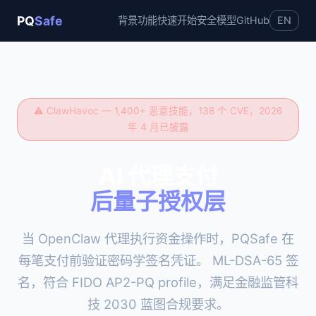
PQ
Safe
背景
功能
快速开始
安全模型
GitHub
EN
⚠ ClawHavoc — 1,400+ 恶意技能，138 个 CVE，2026
年 4 月已披露
AI 代理支付
后量子授权层
当 OpenClaw 代理执行资金操作时，PQSafe 在
每笔支付前验证密码学签名凭证。 ML-DSA-65 签
名，符合 FIDO AP2-PQ profile，满足金融监管科
技 2030 蓝图合规要求。