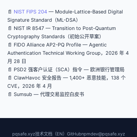
📄
NIST FIPS 204
— Module-Lattice-Based Digital
Signature Standard（ML-DSA）
📄 NIST IR 8547 — Transition to Post-Quantum
Cryptography Standards（初始公开草案）
📄 FIDO Alliance AP2-PQ Profile — Agentic
Authentication Technical Working Group，2026 年 4
月 28 日
📄 PSD2 强客户认证（SCA）指令 — 欧洲银行管理局
📄 ClawHavoc 安全报告 — 1,400+ 恶意技能，138 个
CVE，2026 年 4 月
📄 Sumsub — 代理交易监控白皮书
pqsafe.xyz
技术文档（EN）
GitHub
npm
dev@pqsafe.xyz