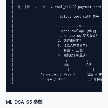
│                                                 
│  用户提示 ──► LLM ──► tool_call({ payment-send }) 
│                                  │              
│                        before_tool_call 钩子     
│                                  │              
│                    ┌─────────────▼─────────────┐
│                    │   SpendEnvelope 验证器      │
│                    │  1. ML-DSA-65 签名有效？    │ 
│                    │  2. 凭证未过期？            │ 
│                    │  3. 收款人在白名单？        │  
│                    │  4. 金额 ≤ 上限？           │ 
│                    │  5. 随机数未被重放？        │  
│                    └──────┬──────────┬──────────
│                          通过        拒绝         
│                            │            │       
│              Airwallex / Wise /      阻断 + 审计日
│              Stripe / USDC           （7 年保留）  
└─────────────────────────────────────────────────
ML-DSA-65 参数