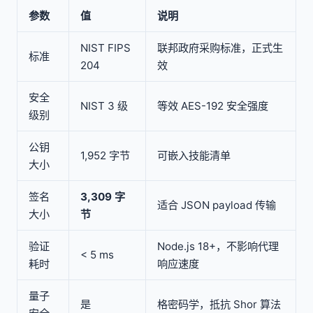
参数
值
说明
NIST FIPS
联邦政府采购标准，正式生
标准
204
效
安全
NIST 3 级
等效 AES-192 安全强度
级别
公钥
1,952 字节
可嵌入技能清单
大小
签名
3,309 字
适合 JSON payload 传输
大小
节
验证
Node.js 18+，不影响代理
< 5 ms
耗时
响应速度
量子
是
格密码学，抵抗 Shor 算法