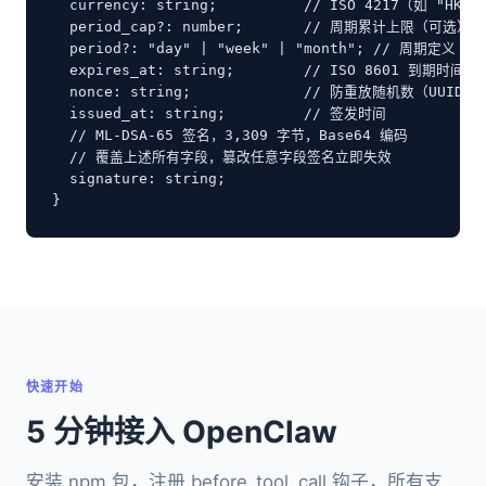
  currency: string;          // ISO 4217（如 "HKD" 
  period_cap?: number;       // 周期累计上限（可选）

  period?: "day" | "week" | "month"; // 周期定义

  expires_at: string;        // ISO 8601 到期时间

  nonce: string;             // 防重放随机数（UUID v4
  issued_at: string;         // 签发时间

  // ML-DSA-65 签名，3,309 字节，Base64 编码

  // 覆盖上述所有字段，篡改任意字段签名立即失效

  signature: string;

}
快速开始
5 分钟接入 OpenClaw
安装 npm 包，注册 before_tool_call 钩子，所有支