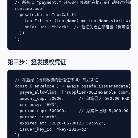
// 所有以 "payment." 开头的工具调用在执行前自动经过验证

runtime.use(

  pqsafe.beforeToolCall({

    toolFilter: (toolName) => toolName.startsWith(
    onFailure: "block", // 验证失败立即阻断（也可设为 "
  })

);
第三步：签发授权凭证
// 在后端（持有私钥的受信任环境）签发凭证

const { envelope } = await pqsafe.issueMandate({

  payee_allowlist: ["
supplier-001@example.com
", "a
  amount_cap: 50000,      // 单笔最大 500.00 HKD
  currency: "HKD",

  period_cap: 500000,     // 月累计上限 5,000.00 HKD
  period: "month",

  expires_at: "2026-06-30T23:59:59Z",

  issuer_key_id: "key-2026-q2",

});
